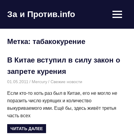
Пропустить
и
За и Против.info
MENU
перейти
политические
к
новости
содержимому
мира
Метка:
табакокурение
В Китае вступил в силу закон
о запрете курения
01.05.2011
Mercury
Свежие новости
Если кто-то хоть раз был в Китае, его не могло не
поразить число курящих и количество
выкуриваемого ими. Ещё бы, здесь живёт третья
часть всех
ЧИТАТЬ ДАЛЕЕ