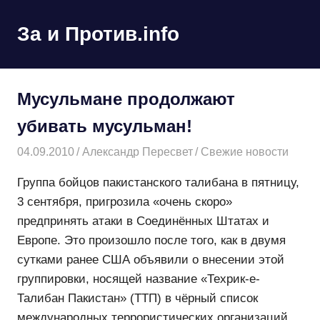
Пропустить
и
За и Против.info
MENU
перейти
политические
к
новости
содержимому
мира
Мусульмане продолжают
убивать мусульман!
04.09.2010
Александр Пересвет
Свежие новости
Группа бойцов пакистанского талибана в пятницу,
3 сентября, пригрозила «очень скоро»
предпринять атаки в Соединённых Штатах и
Европе. Это произошло после того, как в двумя
сутками ранее США объявили о внесении этой
группировки, носящей название «Техрик-е-
Талибан Пакистан» (ТТП) в чёрный список
международных террористических организаций.