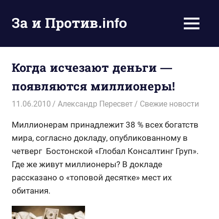
Пропустить
и
За и Против.info
MENU
перейти
политические
к
новости
содержимому
мира
Когда исчезают деньги —
появляются миллионеры!
11.06.2010
Александр Пересвет
Свежие новости
Миллионерам принадлежит 38 % всех богатств
мира, согласно докладу, опубликованному в
четверг Бостонской «Глобал Консалтинг Груп».
Где же живут миллионеры? В докладе
рассказано о «топовой десятке» мест их
обитания.