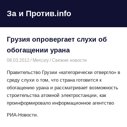
Пропустить
и
За и Против.info
MENU
перейти
политические
к
новости
содержимому
мира
Грузия опровергает слухи об
обогащении урана
08.03.2012
Mercury
Свежие новости
Правительство Грузии «категорически отвергло» в
среду слухи о том, что страна готовится к
обогащению урана и рассматривает возможность
строительства атомной электростанции, как
проинформировало информационное агентство
РИА-Новости.