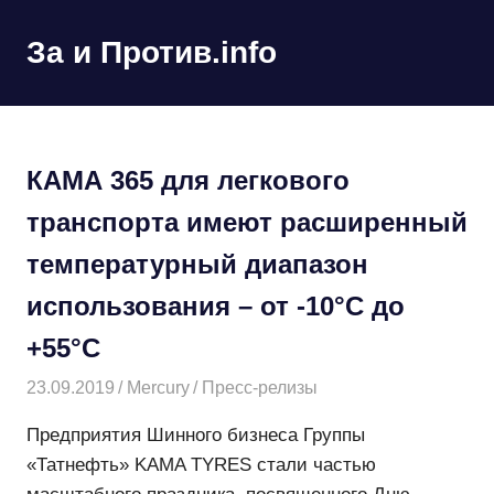
Пропустить
и
За и Против.info
MENU
перейти
политические
к
новости
содержимому
мира
КАМА 365 для легкового
транспорта имеют расширенный
температурный диапазон
использования – от -10°С до
+55°С
23.09.2019
Mercury
Пресс-релизы
Предприятия Шинного бизнеса Группы
«Татнефть» KAMA TYRES стали частью