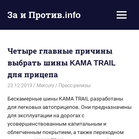
Пропустить
и
За и Против.info
MENU
перейти
политические
к
новости
содержимому
мира
Четыре главные причины
выбрать шины KAMA TRAIL
для прицепа
23.12.2019
Mercury
Пресс-релизы
Бескамерные шины KAMA TRAIL разработаны
для легковых автоприцепов. Они предназначены
для эксплуатации на дорогах с
усовершенствованным капитальным и
облегченным покрытием, а также переходном