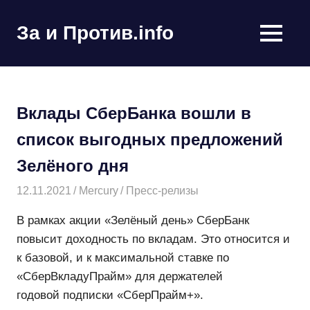
Пропустить
и
За и Против.info
MENU
перейти
политические
к
новости
содержимому
мира
Вклады СберБанка вошли в
список выгодных
предложений Зелёного дня
12.11.2021
Mercury
Пресс-релизы
В рамках акции «Зелёный день» СберБанк
повысит доходность по вкладам. Это относится
и к базовой, и к максимальной ставке по
«СберВкладуПрайм» для держателей
годовой
подписки «СберПрайм+».