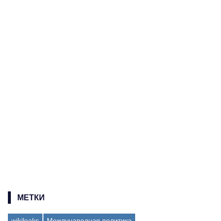
МЕТКИ
wikileaks
Международная политика