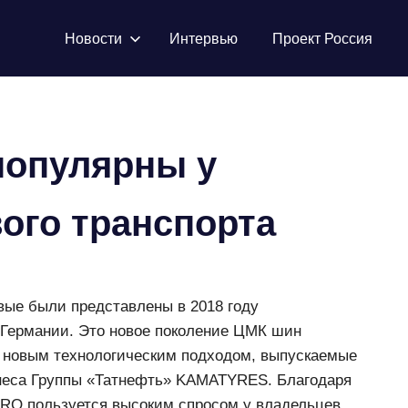
Новости
Интервью
Проект Россия
популярны у
вого транспорта
вые были представлены в 2018 году
 в Германии. Это новое поколение ЦМК шин
и новым технологическим подходом,
х Шинного бизнеса Группы «Татнефть»
ствам продукция КАМА PRO пользуется высоким