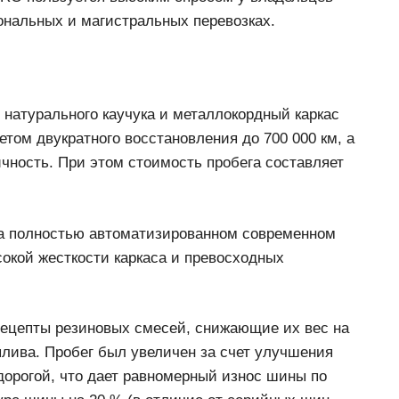
 задействованного в региональных и
ве натурального каучука и металлокордный
ти с учетом двукратного восстановления до 700
ную экономичность. При этом стоимость пробега
на полностью автоматизированном
ет добиться высокой жесткости каркаса и
ик.
ецепты резиновых смесей, снижающие их вес на
плива. Пробег был увеличен за счет улучшения