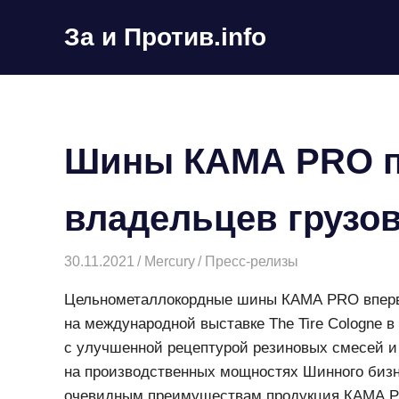
Пропустить
За и Против.info
и
перейти
политические
к
новости
содержимому
мира
Шины КАМА PRO 
владельцев грузо
30.11.2021
Mercury
Пресс-релизы
Цельнометаллокордные шины КАМА PRO впер
на международной выставке The Tire Cologne
с улучшенной рецептурой резиновых смесей 
выпускаемые на производственных мощностя
KAMATYRES. Благодаря очевидным преимуще