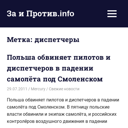
Пропустить
и
За и Против.info
MENU
перейти
политические
к
новости
содержимому
мира
Метка:
диспетчеры
Польша обвиняет пилотов и
диспетчеров в падении
самолёта под Смоленском
29.07.2011
Mercury
Свежие новости
Польша обвиняет пилотов и диспетчеров в падении
самолёта под Смоленском. В пятницу польские
власти обвинили и экипаж самолёта, и российских
контролёров воздушного движения в падении