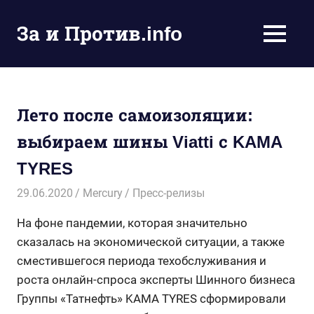
Пропустить
и
За и Против.info
MENU
перейти
политические
к
новости
содержимому
мира
Лето после самоизоляции:
выбираем шины Viatti с KAMA
TYRES
29.06.2020
Mercury
Пресс-релизы
На фоне пандемии, которая значительно
сказалась на экономической ситуации, а также
сместившегося периода техобслуживания и
роста онлайн-спроса эксперты Шинного бизнеса
Группы «Татнефть» KAMA TYRES сформировали