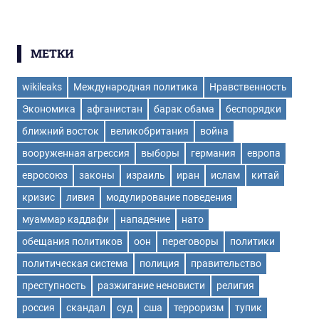
МЕТКИ
wikileaks
Международная политика
Нравственность
Экономика
афганистан
барак обама
беспорядки
ближний восток
великобритания
война
вооруженная агрессия
выборы
германия
европа
евросоюз
законы
израиль
иран
ислам
китай
кризис
ливия
модулирование поведения
муаммар каддафи
нападение
нато
обещания политиков
оон
переговоры
политики
политическая система
полиция
правительство
преступность
разжигание неновисти
религия
россия
скандал
суд
сша
терроризм
тупик