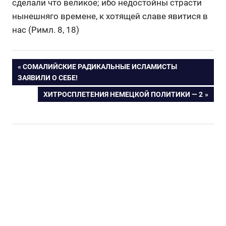
сделали что великое; ибо недостойны страсти
нынешняго времене, к хотящей славе явитися в
нас (Римл. 8, 18)
Навигация
ПРЕДЫДУЩАЯ
СОМАЛИЙСКИЕ РАДИКАЛЬНЫЕ ИСЛАМИСТЫ
ЗАПИСЬ:
ЗАЯВИЛИ О СЕБЕ!
по
СЛЕДУЮЩАЯ
ХИТРОСПЛЕТЕНИЯ НЕМЕЦКОЙ ПОЛИТИКИ — 2
ЗАПИСЬ:
записям