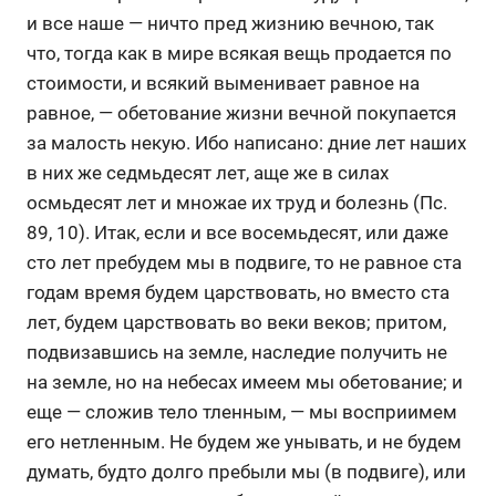
и все наше — ничто пред жизнию вечною, так
что, тогда как в мире всякая вещь продается по
стоимости, и всякий выменивает равное на
равное, — обетование жизни вечной покупается
за малость некую. Ибо написано: дние лет наших
в них же седмьдесят лет, аще же в силах
осмьдесят лет и множае их труд и болезнь (Пс.
89, 10). Итак, если и все восемьдесят, или даже
сто лет пребудем мы в подвиге, то не равное ста
годам время будем царствовать, но вместо ста
лет, будем царствовать во веки веков; притом,
подвизавшись на земле, наследие получить не
на земле, но на небесах имеем мы обетование; и
еще — сложив тело тленным, — мы восприимем
его нетленным. Не будем же унывать, и не будем
думать, будто долго пребыли мы (в подвиге), или