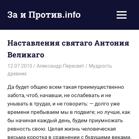
Пропустить
и
За и Против.info
MENU
перейти
политические
к
новости
содержимому
мира
Наставления святаго Антония
Великаго
12.07.2010
Александр Пересвет
Мудрость
древних
Да будет общею всем такая преимущественно
забота, чтоб, начавши, не ослабевать и не
унывать в трудах, и не говорить: — долго уже
времени пребываем мы в подвиге; но лучше, как
бы начиная каждый день, будем приумножать
ревность свою. Целая жизнь человеческая
весьма коротка в сравнении с будущими веками,